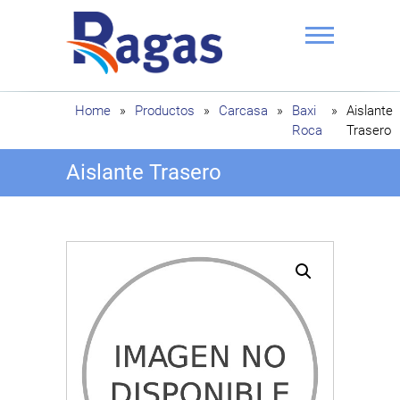
Saltar
al
contenido
Ragas
Home
»
Productos
»
Carcasa
»
Baxi
»
Aislante
Roca
Trasero
Aislante Trasero