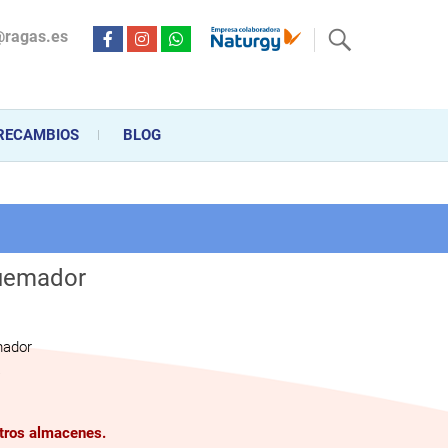
@ragas.es
ctricidad desde hace más de 20 años . Acompañamos al cliente
personalizado en la venta, montaje y reparación, hasta la
RECAMBIOS
BLOG
Quemador
mador
a
stros almacenes.