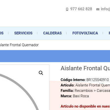
977 662 828
info
pecializada en la instalación, comercialización y mantenimiento de gas y ele
 sus aparatos de gas, climatización o electrodomésticos, desde el asesoramiento 
OS
SERVICIOS
CALDERAS
FOTOVOLTAICA
slante Frontal Quemador
Aislante Frontal 
Código Interno:
BR125540910
Artículo:
Aislante Frontal Que
Familia:
Recambios > Carcas
Marca:
Baxi Roca
Artículo no disponible en nue