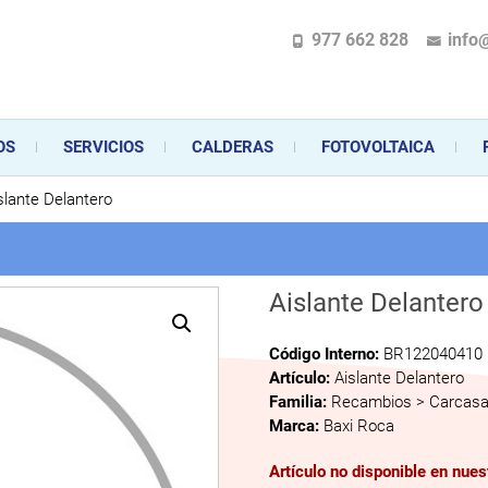
977 662 828
info
pecializada en la instalación, comercialización y mantenimiento de gas y ele
 sus aparatos de gas, climatización o electrodomésticos, desde el asesoramiento 
OS
SERVICIOS
CALDERAS
FOTOVOLTAICA
slante Delantero
Aislante Delantero
Código Interno:
BR122040410
Artículo:
Aislante Delantero
Familia:
Recambios > Carcas
Marca:
Baxi Roca
Artículo no disponible en nue