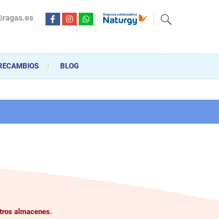
@ragas.es
ctricidad desde hace más de 20 años . Acompañamos al cliente
personalizado en la venta, montaje y reparación, hasta la
RECAMBIOS
BLOG
a
stros almacenes.