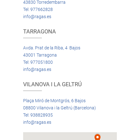
43830 Torredembarra
Tel: 977662828
info@ragas.es
TARRAGONA
Avda. Prat de la Riba, 4 Bajos
43001 Tarragona
Tel: 977051800
info@ragas.es
VILANOVA I LA GELTRÚ
Plaça Miró de Montgrós, 6 Bajos
08800 Vilanova i la Geltrú (Barcelona)
Tel: 938828935
info@ragas.es