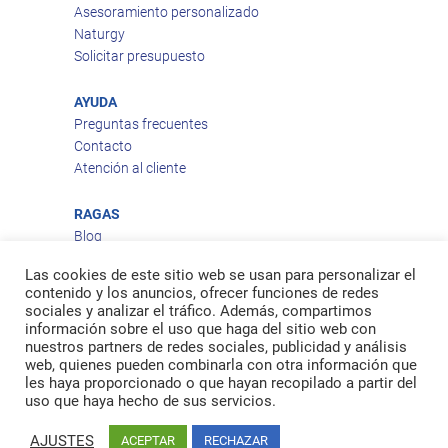
Asesoramiento personalizado
Naturgy
Solicitar presupuesto
AYUDA
Preguntas frecuentes
Contacto
Atención al cliente
RAGAS
Blog
Aviso legal
Las cookies de este sitio web se usan para personalizar el
Política de privacidad
contenido y los anuncios, ofrecer funciones de redes
Política de cookies
sociales y analizar el tráfico. Además, compartimos
Política de envío
información sobre el uso que haga del sitio web con
nuestros partners de redes sociales, publicidad y análisis
Política de devoluciones
web, quienes pueden combinarla con otra información que
les haya proporcionado o que hayan recopilado a partir del
uso que haya hecho de sus servicios.
Facebook
Twitter
feed
AJUSTES
ACEPTAR
RECHAZAR